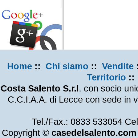
Seguici su
Google
+
Home
::
Chi siamo
::
Vendite
Territorio
:
Costa Salento S.r.l
. con socio un
C.C.I.A.A. di Lecce con sede in
Tel./Fax.: 0833 533054 Ce
Copyright ©
casedelsalento.com