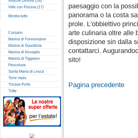
Antiche Dimore
(16)
paesaggio con la possibi
Ville con Piscina
(17)
panorama o la costa sa
Mostra tutto
prole. L'obbiettivo prin
Localit� del Salento
arte culinaria oltre all
Corsano
Marina di Funnuvojere
disposizione sin dalla s
Marina di Guardiola
contattarci. Augurandoci d
Marina di Novaglie
sito!
Marina di Tiggiano
Pescoluse
Santa Maria di Leuca
Torre Vado
Pagina precedente
Tricase Porto
Tutte