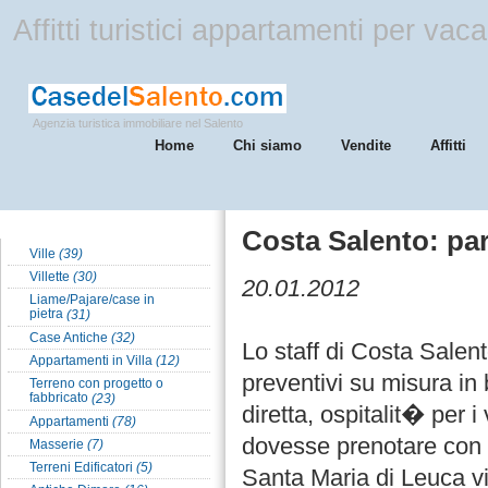
Affitti turistici appartamenti per va
Agenzia turistica immobiliare nel Salento
Home
Chi siamo
Vendite
Affitti
Tipologia Case nel Salento
Costa Salento: par
Ville
(39)
Villette
(30)
20.01.2012
Liame/Pajare/case in
pietra
(31)
Case Antiche
(32)
Lo staff di Costa Salen
Appartamenti in Villa
(12)
preventivi su misura in
Terreno con progetto o
fabbricato
(23)
diretta, ospitalit� per 
Appartamenti
(78)
dovesse prenotare con la
Masserie
(7)
Terreni Edificatori
(5)
Santa Maria di Leuca vi 