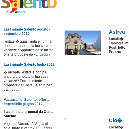
Notizie dal sito
Last minute Salento agosto -
Astrea
settembre 2012
Localit�:
l'estate � quasi finita e non hai
Tipologia im
ancora prenotato la tua casa
Posti letto:
vacanze? Approfitta delle ultime
Prezzo:
offerte proposte da <...
(Leggi)
Last minute Salento luglio 2012
� arrivata l'estate e non hai
ancora prenotato la tua casa
vacanze? Ecco le offerte
proposte da Costa Salento per
tra...
(Leggi)
Vacanza nel Salento: offerta
imperdibile giugno 2012
I last minute proposti da Costa
Salento
Clo�
Voglia di Vacanza? Voglia di
Localit�:
sole, mare e vento? Il ...
(Leggi)