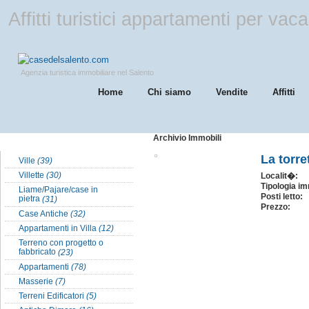
Affitti turistici appartamenti per va
Agenzia turistica immobiliare nel Salento
Home
Chi siamo
Vendite
Affitti
Archivio Immobili
Tipologia Case nel Salento
La torre
Ville
(39)
Villette
(30)
Localit�:
Tipologia im
Liame/Pajare/case in
Posti letto:
pietra
(31)
Prezzo:
Case Antiche
(32)
Appartamenti in Villa
(12)
Terreno con progetto o
fabbricato
(23)
Appartamenti
(78)
Masserie
(7)
Terreni Edificatori
(5)