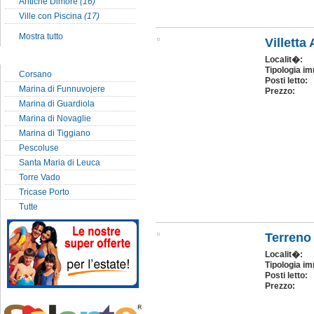
Antiche Dimore
(16)
Ville con Piscina
(17)
Mostra tutto
Villetta
Localit� del Salento
Localit�:
Tipologia im
Corsano
Posti letto:
Marina di Funnuvojere
Prezzo:
Marina di Guardiola
Marina di Novaglie
Marina di Tiggiano
Pescoluse
Santa Maria di Leuca
Torre Vado
Tricase Porto
Tutte
Terreno 
Localit�:
Tipologia im
Posti letto:
Prezzo: