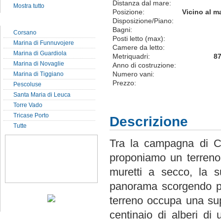
Distanza dal mare:
Mostra tutto
Posizione:
Vicino al m
Localit� del Salento
Disposizione/Piano:
Bagni:
Corsano
Posti letto (max):
Marina di Funnuvojere
Camere da letto:
Marina di Guardiola
Metriquadri:
8
Marina di Novaglie
Anno di costruzione:
Numero vani:
Marina di Tiggiano
Prezzo:
Pescoluse
Santa Maria di Leuca
Torre Vado
Tricase Porto
Descrizione
Tutte
Tra la campagna di C
proponiamo un terreno 
muretti a secco, la s
panorama scorgendo part
terreno occupa una su
centinaio di alberi di 
Notizie dal sito