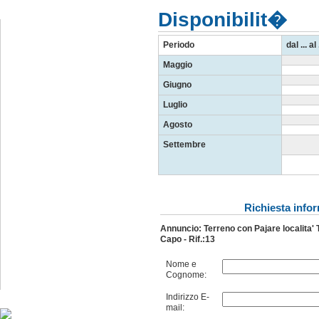
Seguici su Facebook
Disponibilit�
Periodo
dal ... al 
Maggio
Giugno
Luglio
Agosto
Settembre
Richiesta info
Annuncio: Terreno con Pajare localita'
Capo - Rif.:13
Nome e
Cognome:
Indirizzo E-
Seguici su
Google
+
mail: