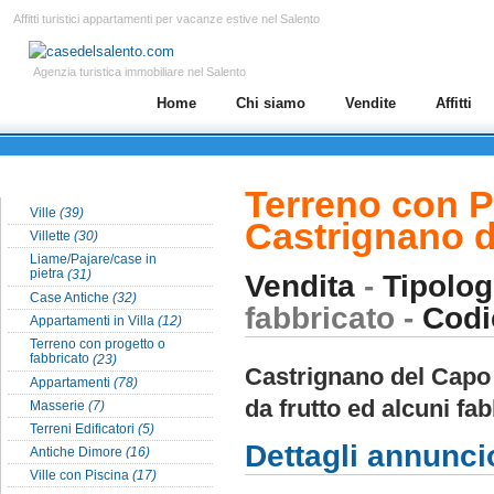
Affitti turistici appartamenti per vacanze estive nel Salento
Agenzia turistica immobiliare nel Salento
Home
Chi siamo
Vendite
Affitti
Tipologia Case nel Salento
Terreno con Pa
Ville
(39)
Castrignano d
Villette
(30)
Liame/Pajare/case in
pietra
(31)
Vendita
-
Tipolog
Case Antiche
(32)
fabbricato -
Codi
Appartamenti in Villa
(12)
Terreno con progetto o
fabbricato
(23)
Castrignano del Capo t
Appartamenti
(78)
da frutto ed alcuni fab
Masserie
(7)
Terreni Edificatori
(5)
Dettagli annunci
Antiche Dimore
(16)
Ville con Piscina
(17)