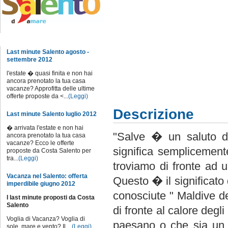
Notizie dal sito
Last minute Salento agosto -
settembre 2012
l'estate � quasi finita e non hai
ancora prenotato la tua casa
vacanze? Approfitta delle ultime
offerte proposte da <...
(Leggi)
Descrizione
Last minute Salento luglio 2012
� arrivata l'estate e non hai
"Salve � un saluto di 
ancora prenotato la tua casa
vacanze? Ecco le offerte
significa semplicement
proposte da Costa Salento per
tra...
(Leggi)
troviamo di fronte ad u
Vacanza nel Salento: offerta
Questo � il significato
imperdibile giugno 2012
conosciute " Maldive d
I last minute proposti da Costa
Salento
di fronte al calore degl
Voglia di Vacanza? Voglia di
paesano o che sia un t
sole, mare e vento? Il ...
(Leggi)