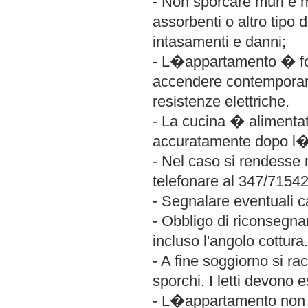
- Non sporcare muri e ma
assorbenti o altro tipo 
intasamenti e danni;
- L�appartamento � fo
accendere contemporan
resistenze elettriche.
- La cucina � alimentat
accuratamente dopo l
- Nel caso si rendesse 
telefonare al 347/7154
- Segnalare eventuali c
- Obbligo di riconsegnar
incluso l'angolo cottura.
- A fine soggiorno si ra
sporchi. I letti devono e
- L�appartamento non 