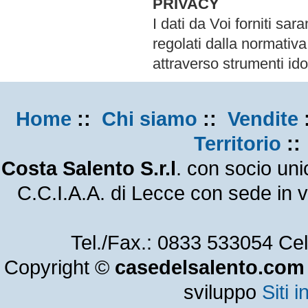
PRIVACY
I dati da Voi forniti sar
regolati dalla normativa
attraverso strumenti ido
Home
::
Chi siamo
::
Vendite
Territorio
:
Costa Salento S.r.l
. con socio un
C.C.I.A.A. di Lecce con sede in
Tel./Fax.: 0833 533054 Ce
Copyright ©
casedelsalento.com
sviluppo
Siti i