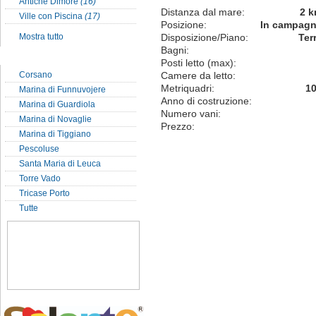
Antiche Dimore
(16)
Distanza dal mare:
2 
Ville con Piscina
(17)
Posizione:
In campag
Mostra tutto
Disposizione/Piano:
Ter
Bagni:
Localit� del Salento
Posti letto (max):
Corsano
Camere da letto:
Metriquadri:
1
Marina di Funnuvojere
Anno di costruzione:
Marina di Guardiola
Numero vani:
Marina di Novaglie
Prezzo:
Marina di Tiggiano
Pescoluse
Santa Maria di Leuca
Torre Vado
Tricase Porto
Tutte