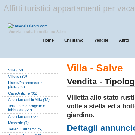
Affitti turistici appartamenti per va
Agenzia turistica immobiliare nel Salento
Home
Chi siamo
Vendite
Affitti
Tipologia Case nel Salento
Villa - Salve
Ville
(39)
Villette
(30)
Vendita
-
Tipolog
Liame/Pajare/case in
pietra
(31)
Case Antiche
(32)
Villetta allo stato rus
Appartamenti in Villa
(12)
volte a stella ed a bo
Terreno con progetto o
fabbricato
(23)
giardino.
Appartamenti
(78)
Masserie
(7)
Dettagli annunci
Terreni Edificatori
(5)