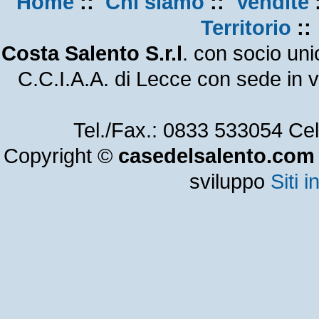
Home
::
Chi siamo
::
Vendite
Territorio
:
Costa Salento S.r.l
. con socio un
C.C.I.A.A. di Lecce con sede in
Tel./Fax.: 0833 533054 Ce
Copyright ©
casedelsalento.com
sviluppo
Siti i