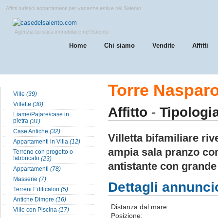
Affitti turistici appartamenti per vacanze estive nel Salento
Agenzia turistica immobiliare nel Salento
Home
Chi siamo
Vendite
Affitti
Tipologia Case nel Salento
Torre Nasparo
Ville
(39)
Villette
(30)
Affitto
-
Tipologi
Liame/Pajare/case in
pietra
(31)
Case Antiche
(32)
Villetta bifamiliare ri
Appartamenti in Villa
(12)
ampia sala pranzo co
Terreno con progetto o
fabbricato
(23)
antistante con grande 
Appartamenti
(78)
Masserie
(7)
Dettagli annunci
Terreni Edificatori
(5)
Antiche Dimore
(16)
Distanza dal mare:
Ville con Piscina
(17)
Posizione: