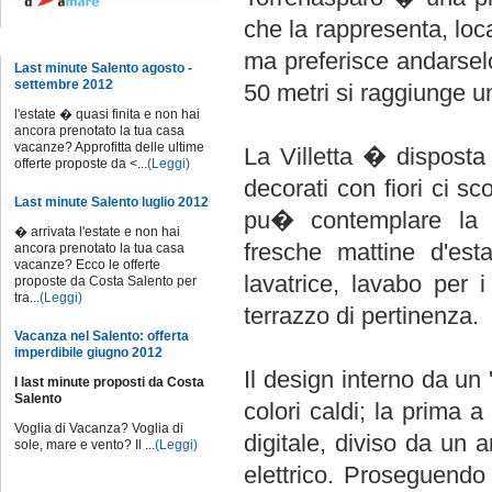
che la rappresenta, loc
Notizie dal sito
ma preferisce andarselo
Last minute Salento agosto -
settembre 2012
50 metri si raggiunge u
l'estate � quasi finita e non hai
ancora prenotato la tua casa
vacanze? Approfitta delle ultime
La Villetta � disposta
offerte proposte da <...
(Leggi)
decorati con fiori ci sc
Last minute Salento luglio 2012
pu� contemplare la s
� arrivata l'estate e non hai
fresche mattine d'est
ancora prenotato la tua casa
vacanze? Ecco le offerte
lavatrice, lavabo per
proposte da Costa Salento per
tra...
(Leggi)
terrazzo di pertinenza.
Vacanza nel Salento: offerta
imperdibile giugno 2012
Il design interno da un '
I last minute proposti da Costa
Salento
colori caldi; la prima
Voglia di Vacanza? Voglia di
digitale, diviso da un 
sole, mare e vento? Il ...
(Leggi)
elettrico. Proseguend