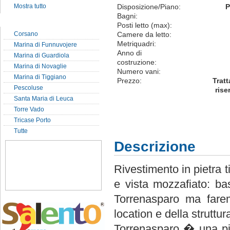
Mostra tutto
Disposizione/Piano:
P
Bagni:
Localit� del Salento
Posti letto (max):
Corsano
Camere da letto:
Metriquadri:
Marina di Funnuvojere
Anno di
Marina di Guardiola
costruzione:
Marina di Novaglie
Numero vani:
Marina di Tiggiano
Prezzo:
Tratt
Pescoluse
rise
Santa Maria di Leuca
Torre Vado
Tricase Porto
Tutte
Descrizione
Rivestimento in pietra 
e vista mozzafiato: ba
Torrenasparo ma farem
location e della strutt
Torrenasparo � una pi