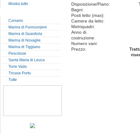
Mostra tutto
Disposizione/Piano:
Bagni:
Localit� del Salento
Posti letto (max):
Corsano
Camere da letto:
Metriquadri:
Marina di Funnuvojere
Anno di
Marina di Guardiola
costruzione:
Marina di Novaglie
Numero vani:
Marina di Tiggiano
Prezzo:
Tratt
Pescoluse
rise
Santa Maria di Leuca
Torre Vado
Tricase Porto
Tutte
Notizie dal sito