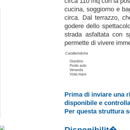
circa 110 mq con la poss
Seguici su Facebook
cucina, soggiorno e bag
circa. Dal terrazzo, c
godere dello spettacolo
strada asfaltata con 
permette di vivere immer
Caratteristiche
Giardino
Posto auto
Veranda
Vista mare
Prima di inviare una ri
disponibile e controlla
Per questa struttura 
Seguici su
Google
+
Disponibilit�