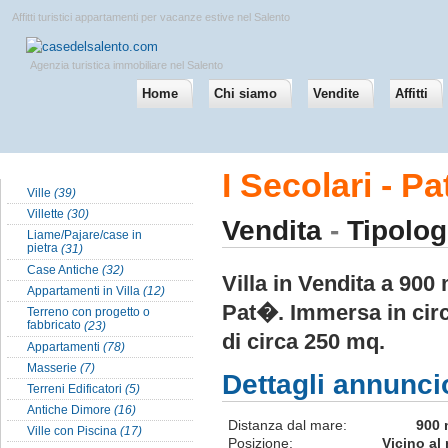
Affitti turistici appartamenti per vacanze estive nel Salento
Agenzia turistica immobiliare nel Salento
Home
Chi siamo
Vendite
Affitti
Tipologia Case nel Salento
I Secolari - P
Ville
(39)
Villette
(30)
Vendita
-
Tipolog
Liame/Pajare/case in
pietra
(31)
Case Antiche
(32)
Villa in Vendita a 900
Appartamenti in Villa
(12)
Pat�. Immersa in circ
Terreno con progetto o
fabbricato
(23)
di circa 250 mq.
Appartamenti
(78)
Masserie
(7)
Dettagli annunci
Terreni Edificatori
(5)
Antiche Dimore
(16)
Distanza dal mare:
900 
Ville con Piscina
(17)
Posizione:
Vicino al